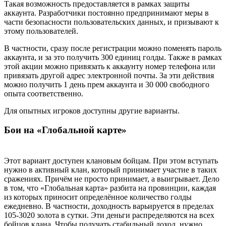
Такая возможность предоставляется в рамках защиты
аккаунта. Разработчики постоянно предпринимают меры в
части безопасности пользовательских данных, и призывают к
этому пользователей.
В частности, сразу после регистрации можно поменять пароль
аккаунта, и за это получить 300 единиц голды. Также в рамках
этой акции можно привязать к аккаунту номер телефона или
привязать другой адрес электронной почты. За эти действия
можно получить 1 день прем аккаунта и 30 000 свободного
опыта соответственно.
Для опытных игроков доступны другие варианты.
Бои на «Глобальной карте»
Этот вариант доступен клановым бойцам. При этом вступать
нужно в активный клан, который принимает участие в таких
сражениях. Причём не просто принимает, а выигрывает. Дело
в том, что «Глобальная карта» разбита на провинции, каждая
из которых приносит определённое количество голды
ежедневно. В частности, доходность варьируется в пределах
105-3020 золота в сутки. Эти деньги распределяются на всех
бойцов клана. Чтобы получать стабильный доход, нужно