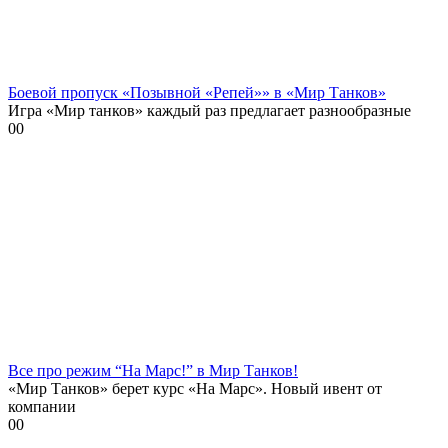
Боевой пропуск «Позывной «Репей»» в «Мир Танков»
Игра «Мир танков» каждый раз предлагает разнообразные
0
0
Все про режим “На Марс!” в Мир Танков!
«Мир Танков» берет курс «На Марс». Новый ивент от
компании
0
0