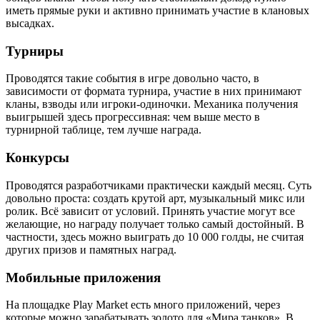
иметь прямые руки и активно принимать участие в клановых
высадках.
Турниры
Проводятся такие события в игре довольно часто, в
зависимости от формата турнира, участие в них принимают
кланы, взводы или игроки-одиночки. Механика получения
выигрышей здесь прогрессивная: чем выше место в
турнирной таблице, тем лучше награда.
Конкурсы
Проводятся разработчиками практически каждый месяц. Суть
довольно проста: создать крутой арт, музыкальный микс или
ролик. Всё зависит от условий. Принять участие могут все
желающие, но награду получает только самый достойный. В
частности, здесь можно выиграть до 10 000 голды, не считая
других призов и памятных наград.
Мобильные приложения
На площадке Play Market есть много приложений, через
которые можно зарабатывать золото для «Мира танков». В