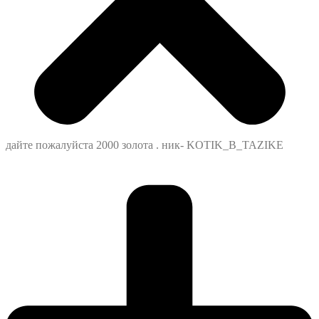
дайте пожалуйста 2000 золота . ник- KOTIK_B_TAZIKE