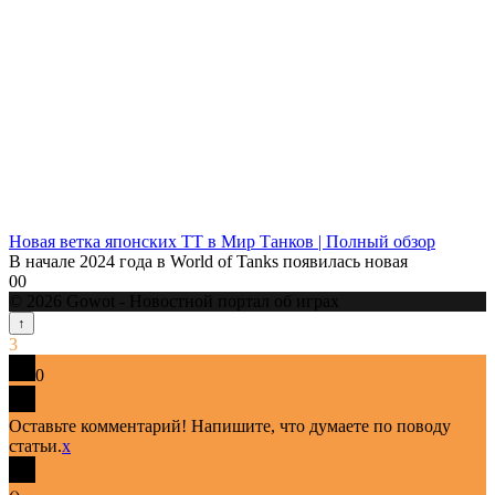
Новая ветка японских ТТ в Мир Танков | Полный обзор
В начале 2024 года в World of Tanks появилась новая
0
0
© 2026 Gowot - Новостной портал об играх
3
0
Оставьте комментарий! Напишите, что думаете по поводу
статьи.
x