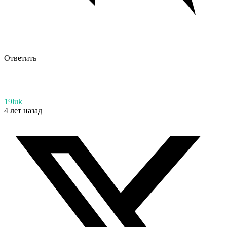
Ответить
19luk
4 лет назад