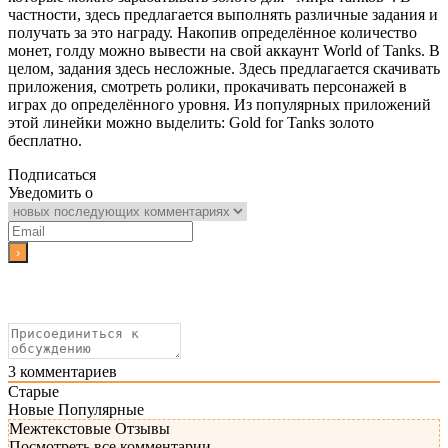
частности, здесь предлагается выполнять различные задания и
получать за это награду. Накопив определённое количество
монет, голду можно вывести на свой аккаунт World of Tanks. В
целом, задания здесь несложные. Здесь предлагается скачивать
приложения, смотреть ролики, прокачивать персонажей в
играх до определённого уровня. Из популярных приложений
этой линейки можно выделить: Gold for Tanks золото
бесплатно.
Подписаться
Уведомить о
3
комментариев
Старые
Новые
Популярные
Межтекстовые Отзывы
Посмотреть все комментарии