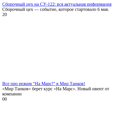
Сборочный цех на СУ-122: вся актуальная информация
Сборочный цех — событие, которое стартовало 6 мая.
2
0
Все про режим “На Марс!” в Мир Танков!
«Мир Танков» берет курс «На Марс». Новый ивент от
компании
0
0