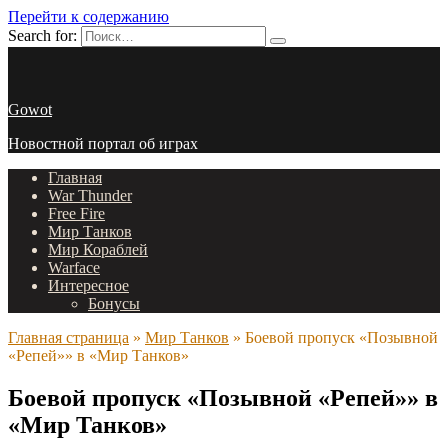
Перейти к содержанию
Search for:
Gowot
Новостной портал об играх
Главная
War Thunder
Free Fire
Мир Танков
Мир Кораблей
Warface
Интересное
Бонусы
Главная страница
»
Мир Танков
»
Боевой пропуск «Позывной
«Репей»» в «Мир Танков»
Боевой пропуск «Позывной «Репей»» в
«Мир Танков»