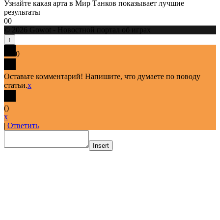
Узнайте какая арта в Мир Танков показывает лучшие
результаты
0
0
© 2026 Gowot - Новостной портал об играх
0
Оставьте комментарий! Напишите, что думаете по поводу
статьи.
x
(
)
x
|
Ответить
Insert