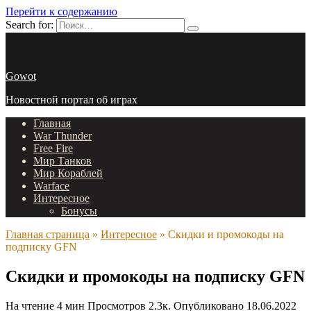
Перейти к содержанию
Search for:
Gowot
Новостной портал об играх
Главная
War Thunder
Free Fire
Мир Танков
Мир Кораблей
Warface
Интересное
Бонусы
Главная страница
»
Интересное
»
Скидки и промокоды на
подписку GFN
Скидки и промокоды на подписку GFN
На чтение
4 мин
Просмотров
2.3к.
Опубликовано
18.06.2022