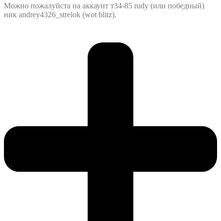
Можно пожалуйста на аккаунт т34-85 rudy (или победный)
ник andrey4326_strelok (wot blitz).