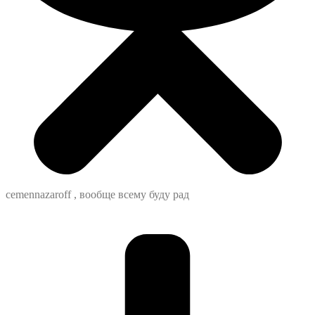
cemennazaroff , вообще всему буду рад