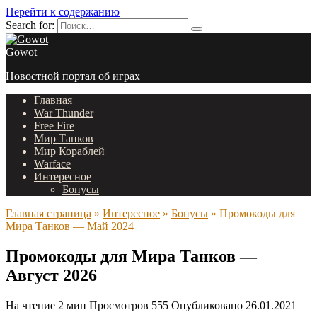
Перейти к содержанию
Search for:
Gowot
Новостной портал об играх
Главная
War Thunder
Free Fire
Мир Танков
Мир Кораблей
Warface
Интересное
Бонусы
Главная страница
»
Интересное
»
Бонусы
»
Промокоды для
Мира Танков — Май 2024
Промокоды для Мира Танков —
Август 2026
На чтение
2 мин
Просмотров
555
Опубликовано
26.01.2021